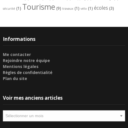
Tourisme
écoles
(1)
(9)
(1)
(1)
(3)
sécurité
travaux
vélo
Informations
Me contacter
Rejoindre notre équipe
Mentions légales
Règles de confidentialité
Plan du site
Voir mes anciens articles
Voir
mes
anciens