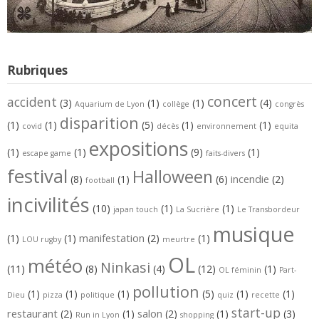
Rubriques
concert
accident
(3)
(1)
(1)
(4)
Aquarium de Lyon
collège
congrès
disparition
(1)
(1)
(5)
(1)
(1)
covid
décès
environnement
equita
expositions
(1)
(1)
(9)
(1)
escape game
faits-divers
festival
Halloween
incendie
(8)
(1)
(6)
(2)
football
incivilités
(10)
(1)
(1)
japan touch
La Sucrière
Le Transbordeur
musique
manifestation
(1)
(1)
(2)
(1)
LOU rugby
meurtre
OL
météo
Ninkasi
(11)
(8)
(4)
(12)
(1)
OL féminin
Part-
pollution
(1)
(1)
(1)
(5)
(1)
(1)
Dieu
pizza
politique
quiz
recette
start-up
restaurant
salon
(2)
(1)
(2)
(1)
(3)
Run in Lyon
shopping