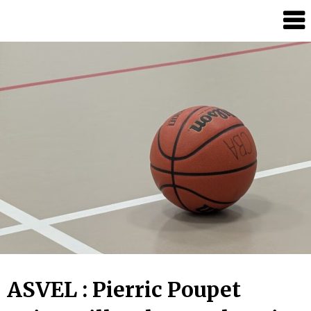
Skip
Lyon
to
Vieux
content
Papiers
ASVEL : Pierric Poupet