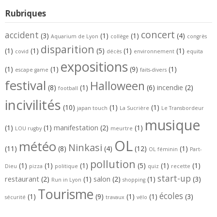
Rubriques
concert
accident
(3)
(1)
(1)
(4)
Aquarium de Lyon
collège
congrès
disparition
(1)
(1)
(5)
(1)
(1)
covid
décès
environnement
equita
expositions
(1)
(1)
(9)
(1)
escape game
faits-divers
festival
Halloween
incendie
(8)
(1)
(6)
(2)
football
incivilités
(10)
(1)
(1)
japan touch
La Sucrière
Le Transbordeur
musique
manifestation
(1)
(1)
(2)
(1)
LOU rugby
meurtre
OL
météo
Ninkasi
(11)
(8)
(4)
(12)
(1)
OL féminin
Part-
pollution
(1)
(1)
(1)
(5)
(1)
(1)
Dieu
pizza
politique
quiz
recette
start-up
restaurant
salon
(2)
(1)
(2)
(1)
(3)
Run in Lyon
shopping
Tourisme
écoles
(1)
(9)
(1)
(1)
(3)
sécurité
travaux
vélo